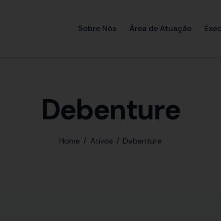
Sobre Nós
Área de Atuação
Exec
Debenture
Home
Ativos
Debenture