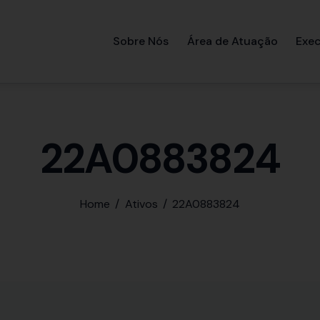
Sobre Nós
Área de Atuação
Exec
22A0883824
Home
Ativos
22A0883824