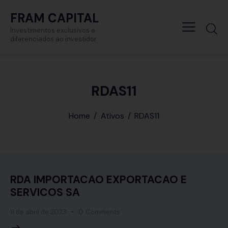
FRAM CAPITAL
Investimentos exclusivos e
diferenciados ao investidor
RDAS11
Home
Ativos
RDAS11
RDA IMPORTACAO EXPORTACAO E
SERVICOS SA
11 de abril de 2023
0
Comments