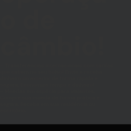
o de
câmbio!
– Transferências internacionais com tarifas
que cabem no seu bolso! Envie e receba
dinheiro do exterior de forma rápida e
segura. Economize tempo e dinheiro!
– Moedas em espécie para viajantes.
Compre sua moeda de forma prática e
segura. Receba em sua residência ou
escritório.