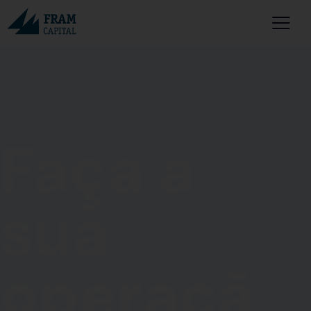
Faça a
sua
operaçã