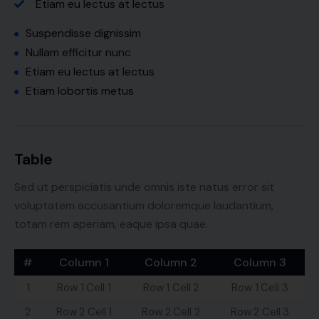
Etiam eu lectus at lectus
Suspendisse dignissim
Nullam efficitur nunc
Etiam eu lectus at lectus
Etiam lobortis metus
Table
Sed ut perspiciatis unde omnis iste natus error sit
voluptatem accusantium doloremque laudantium,
totam rem aperiam, eaque ipsa quae.
#
Column 1
Column 2
Column 3
1
Row 1 Cell 1
Row 1 Cell 2
Row 1 Cell 3
2
Row 2 Cell 1
Row 2 Cell 2
Row 2 Cell 3