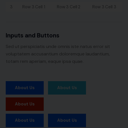
3
Row 3 Cell 1
Row 3 Cell 2
Row 3 Cell 3
Inputs and Buttons
Sed ut perspiciatis unde omnis iste natus error sit
voluptatem accusantium doloremque laudantium,
totam rem aperiam, eaque ipsa quae.
About Us
About Us
About Us
About Us
About Us