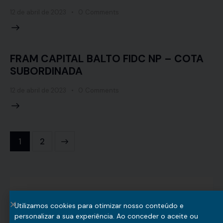
12 de abril de 2023
0
Comments
FRAM CAPITAL BALTO FIDC NP – COTA
SUBORDINADA
12 de abril de 2023
0
Comments
>
1
2
Utilizamos cookies para otimizar nosso conteúdo e
personalizar a sua experiência. Ao conceder o aceite ou