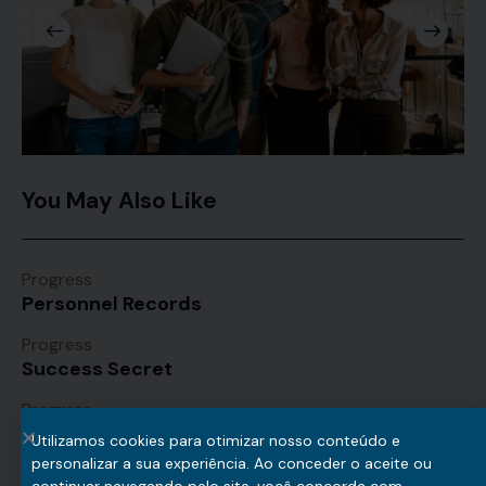
You May Also Like
Progress
Personnel Records
Progress
Success Secret
Progress
Marketing Tips
Utilizamos cookies para otimizar nosso conteúdo e
personalizar a sua experiência. Ao conceder o aceite ou