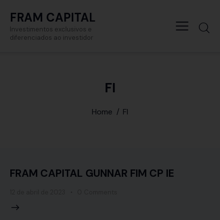
FRAM CAPITAL
Investimentos exclusivos e
diferenciados ao investidor
FI
Home
FI
FRAM CAPITAL GUNNAR FIM CP IE
12 de abril de 2023
0
Comments