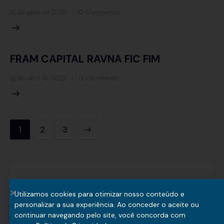
12 de abril de 2023
0
Comments
FRAM CAPITAL RAVNA FIC FIM
12 de abril de 2023
0
Comments
1
>
2
3
Utilizamos cookies para otimizar nosso conteúdo e
personalizar a sua experiência. Ao conceder o aceite ou
continuar navegando pelo site, você concorda com