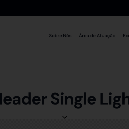
Sobre Nós
Área de Atuação
Ex
Home
Our Services
Pages
P
eader Single Lig