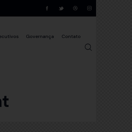
ecutivos
Governança
Contato
ortfolio
Blog
Shop
Contato
ht