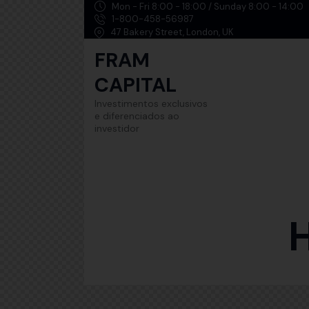
Mon - Fri 8:00 - 18:00 / Sunday 8:00 - 14:00
1-800-458-56987
47 Bakery Street, London, UK
FRAM
CAPITAL
Investimentos exclusivos
e diferenciados ao
investidor
FRAM
CAPITAL
Investimentos exclusivos
e diferenciados ao
H
investidor